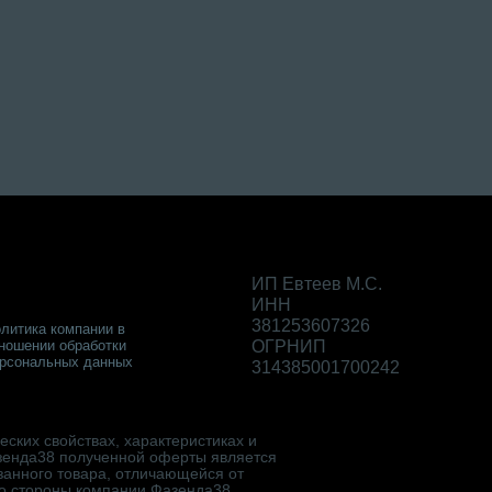
ИП Евтеев М.С.
ИНН
381253607326
литика компании в
ношении обработки
ОГРНИП
рсональных данных
314385001700242
ских свойствах, характеристиках и
зенда38 полученной оферты является
занного товара, отличающейся от
со стороны компании Фазенда38.