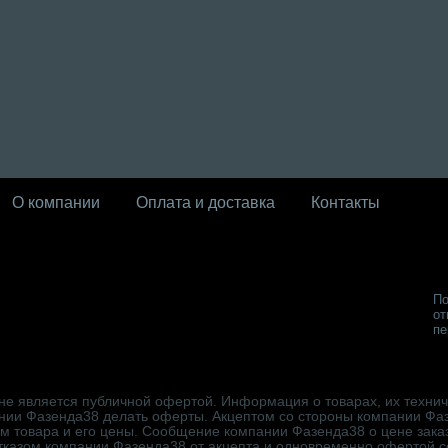
О компании
Оплата и доставка
Контакты
По
от
пе
не является публичной офертой. Информация о товарах, их техниче
нии Фазенда38 делать оферты. Акцептом со стороны компании Фа
ем товара и его цены. Сообщение компании Фазенда38 о цене зака
отказом компании Фазенда38 от акцепта и одновременно офертой 