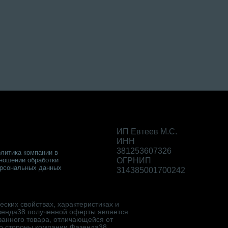
ИП Евтеев М.С.
ИНН
381253607326
литика компании в
ношении обработки
ОГРНИП
рсональных данных
314385001700242
ских свойствах, характеристиках и
зенда38 полученной оферты является
занного товара, отличающейся от
со стороны компании Фазенда38.