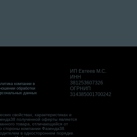
ИП Евтеев М.С.
ИНН
381253607326
литика компании в
ношении обработки
ОГРНИП
рсональных данных
314385001700242
ских свойствах, характеристиках и
зенда38 полученной оферты является
занного товара, отличающейся от
со стороны компании Фазенда38.
водителем в одностороннем порядке.