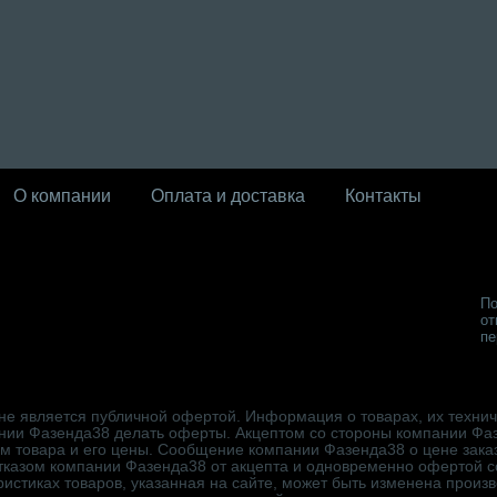
О компании
Оплата и доставка
Контакты
По
от
пе
не является публичной офертой. Информация о товарах, их техниче
нии Фазенда38 делать оферты. Акцептом со стороны компании Фа
ем товара и его цены. Сообщение компании Фазенда38 о цене зака
отказом компании Фазенда38 от акцепта и одновременно офертой 
истиках товаров, указанная на сайте, может быть изменена произ