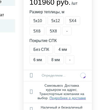
101960 руб.
е
/шт
Размер теплицы, м
ат
5х10
5х12
5Х4
5Х6
5Х8
-
Покрытие СПК
Без СПК
4 мм
6 мм
8 мм
-
Определяем...
Самовывоз. Доставка
курьером на адрес.
Транспортные компании на
выбор.
Подробнее о доставке
Наличный и безналичный