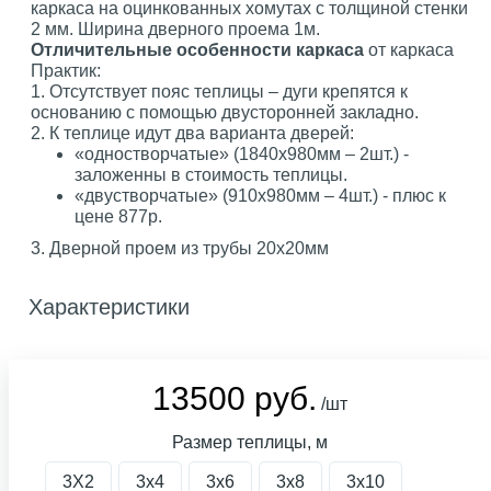
каркаса на оцинкованных хомутах с толщиной стенки
2 мм. Ширина дверного проема 1м.
Отличительные особенности каркаса
от каркаса
Практик:
1. Отсутствует пояс теплицы – дуги крепятся к
основанию с помощью двусторонней закладно.
2. К теплице идут два варианта дверей:
«одностворчатые» (1840х980мм – 2шт.) -
заложенны в стоимость теплицы.
«двустворчатые» (910х980мм – 4шт.) - плюс к
цене 877р.
3. Дверной проем из трубы 20х20мм
Характеристики
13500 руб.
/шт
Размер теплицы, м
3X2
3х4
3х6
3х8
3х10