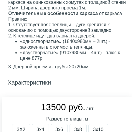
каркаса на оцинкованных хомутах с толщиной стенки
2 мм. Ширина дверного проема 1м.
Отличительные особенности каркаса
от каркаса
Практик:
1. Отсутствует пояс теплицы – дуги крепятся к
основанию с помощью двусторонней закладно.
2. К теплице идут два варианта дверей:
«одностворчатые» (1840х980мм – 2шт.) -
заложенны в стоимость теплицы.
«двустворчатые» (910х980мм – 4шт.) - плюс к
цене 877р.
3. Дверной проем из трубы 20х20мм
Характеристики
13500 руб.
/шт
Размер теплицы, м
3X2
3х4
3х6
3х8
3х10