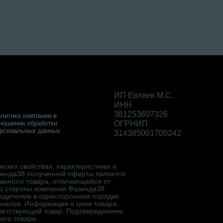
ИП Евтеев М.С.
ИНН
381253607326
литика компании в
ношении обработки
ОГРНИП
рсональных данных
314385001700242
ских свойствах, характеристиках и
зенда38 полученной оферты является
занного товара, отличающейся от
со стороны компании Фазенда38.
водителем в одностороннем порядке.
гиналов. Информация о цене товара,
ответствующий товар. Подтверждением
ого товара.