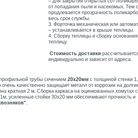
– для закрытия открытых сот поликарб
от попадания пыли и насекомых. Тем
продлевается прозрачность поликарбо
весь срок службы.
3. Форточка механическая или автома
– устанавливается в крыше теплицы.
4. Сборку теплицы и сборку основания
теплицу.
Стоимость доставки
рассчитываетс
индивидуально и зависит от адреса.
 профильной трубы сечением
20х20мм
с толщиной стенки 1,
о очень качественно защищает металл от коррозии на долги
ина кратная 2 м. Сборка каркаса на оцинкованных хомутах с
1м, усиленные стойки 30х20 мм обеспечивают прочность и
квозняков"
.