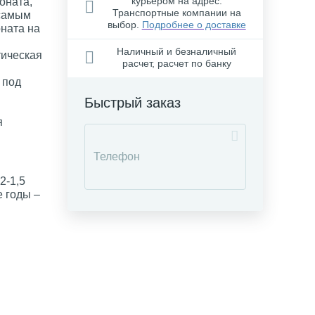
курьером на адрес.
оната,
Транспортные компании на
 самым
выбор.
Подробнее о доставке
ната на
Наличный и безналичный
тическая
расчет, расчет по банку
 под
Быстрый заказ
я
2-1,5
е годы –