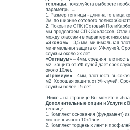
теплицы
, пожалуйста выберете необ
параметры →
1. Размер теплицы - длинна теплица к
2м, по ширине сотового поликарбоната
2. Покрытие СПК (Сотовый ПолиКарбо
мы предлагаем СПК 3х классов. Отли
между классами в характеристиках ма
«Эконом»
– 3,5 мм, минимальная плот
минимальная защита от УФ-лучей. Сро
службы около 3х лет.
«Оптимум»
– 4мм, средняя плотность –
м2. Защита от УФ-лучей дает срок слу
около 10лет.
«Премиум»
– 4мм, плотность высокая -
м2. Хорошая защита от УФ-лучей. Сро
службы более 15 лет.
Ниже ↓ на странице Вы можете выбра
Дополнительные опции
и
Услуги
к 
теплице:
1. Комплект основания (фундамент) из
лиственничного 10х15см.
2. Комплект торцевых лент и профиле