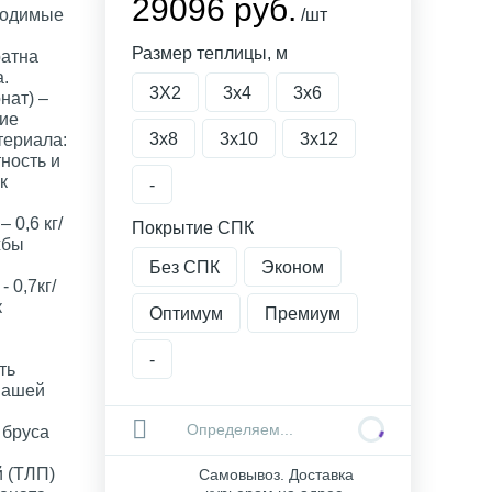
29096 руб.
ходимые
/шт
Размер теплицы, м
ратна
.
3X2
3х4
3х6
нат) –
чие
3х8
3х10
3х12
териала:
ность и
к
-
 0,6 кг/
Покрытие СПК
жбы
Без СПК
Эконом
 0,7кг/
к
Оптимум
Премиум
-
ть
Вашей
Определяем...
 бруса
й (ТЛП)
Самовывоз. Доставка