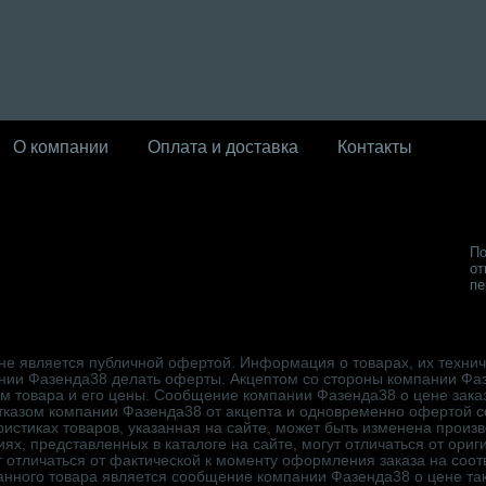
О компании
Оплата и доставка
Контакты
По
от
пе
не является публичной офертой. Информация о товарах, их техниче
нии Фазенда38 делать оферты. Акцептом со стороны компании Фа
ем товара и его цены. Сообщение компании Фазенда38 о цене зака
отказом компании Фазенда38 от акцепта и одновременно офертой 
истиках товаров, указанная на сайте, может быть изменена произ
х, представленных в каталоге на сайте, могут отличаться от ори
ет отличаться от фактической к моменту оформления заказа на со
анного товара является сообщение компании Фазенда38 о цене так