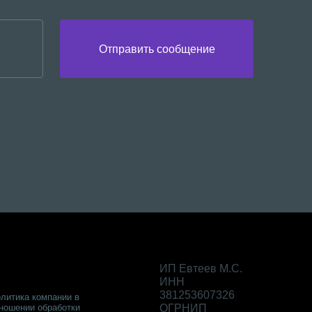
Отправить сообщение
ИП Евтеев М.С.
ИНН
381253607326
литика компании в
ношении обработки
ОГРНИП