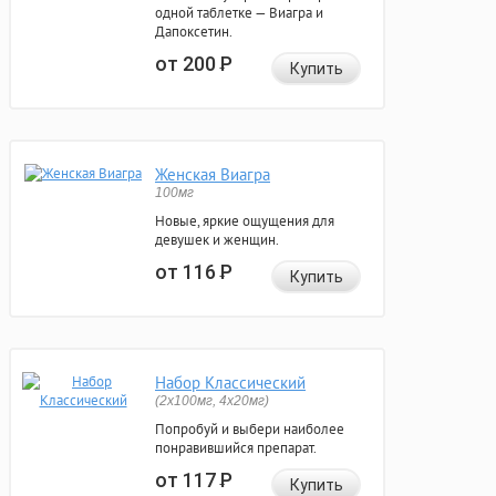
одной таблетке — Виагра и
Дапоксетин.
от 200
Р
Купить
Женская Виагра
100мг
Новые, яркие ощущения для
девушек и женщин.
от 116
Р
Купить
Набор Классический
(2x100мг, 4x20мг)
Попробуй и выбери наиболее
понравившийся препарат.
от 117
Р
Купить