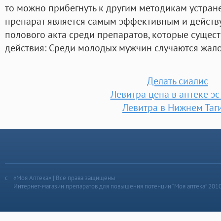
то можно прибегнуть к другим методикам устране
препарат является самым эффективным и дейст
полового акта среди препаратов, которые сущест
действия: Среди молодых мужчин случаются жал
Делать сиалис
Левитра цена в аптеке э
Левитра в Нижнем Таг
«Моя Аптека» | Все права защищены
Интернет-магазин препаратов для повышения потенции “Моя аптека” 201