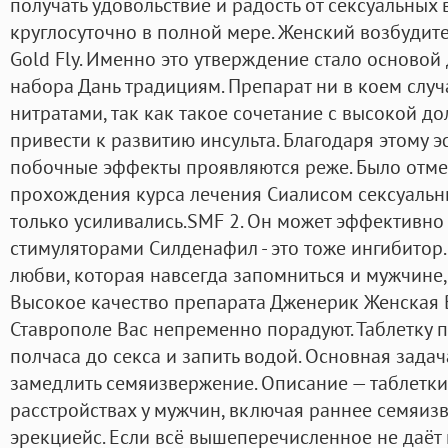
получать удовольствие и радость от сексуальных
круглосуточно в полной мере. Женский возбудит
Gold Fly. Именно это утверждение стало основой
набора Дань традициям. Препарат ни в коем случ
нитратами, так как такое сочетание с высокой д
привести к развитию инсульта. Благодаря этому э
побочные эффекты проявляются реже. Было отмече
прохождения курса лечения Сиалисом сексуаль
только усиливались.SMF 2. Он может эффективно 
стимуляторами Силденафил - это тоже ингибитор.
любви, которая навсегда запомниться и мужчине
Высокое качество препарата Дженерик Женская В
Ставрополе Вас непременно порадуют. Таблетку п
полчаса до секса и запить водой. Основная зада
замедлить семяизвержение. Описание — таблетк
расстройствах у мужчин, включая раннее семяиз
эрекциейс. Если всё вышеперечисленное не даёт 