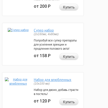
от 200
Р
Купить
Супер набор
(2х160мг, 4х80мг)
Попробуй все супер препараты
для усиления эрекции и
продления полового акта!
от 158
Р
Купить
Набор для влюбленных
(10х100 мг)
Набор для двоих, добавь страсти
в постель!
от 120
Р
Купить