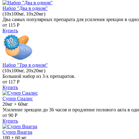
Набор "Два в одном"
(10x100мг, 10x20мг)
Два самых популярных препарата для усиления эрекции в одно
от 115
Р
Купить
Набор "Три в одном"
(10x100мг, 20x20мг)
Большой набор из 3-х препаратов.
от 117
Р
Купить
Супер Сиалис
20мг + 60мг
Усиление эрекции до 36 часов и продление полового акта в одн
от 90
Р
Купить
Супер Виагра
100 + 60 мг