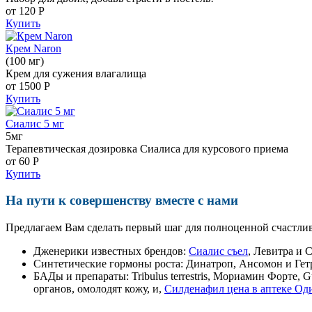
от 120
Р
Купить
Крем Naron
(100 мг)
Крем для сужения влагалища
от 1500
Р
Купить
Сиалис 5 мг
5мг
Терапевтическая дозировка Сиалиса для курсового приема
от 60
Р
Купить
На пути к совершенству вместе с нами
Предлагаем Вам сделать первый шаг для полноценной счастлив
Дженерики известных брендов:
Сиалис съел
, Левитра и 
Синтетические гормоны роста
: Динатроп, Ансомон и Гет
БАДы и препараты:
Tribulus terrestris, Мориамин Форте
органов, омолодят кожу, и,
Силденафил цена в аптеке Од