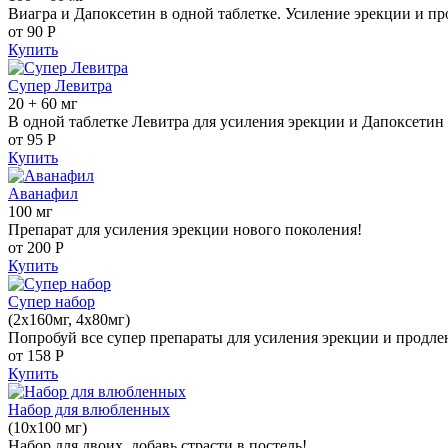
Виагра и Дапоксетин в одной таблетке. Усиление эрекции и пр
от 90
Р
Купить
Супер Левитра
20 + 60 мг
В одной таблетке Левитра для усиления эрекции и Дапоксетин 
от 95
Р
Купить
Аванафил
100 мг
Препарат для усиления эрекции нового поколения!
от 200
Р
Купить
Супер набор
(2х160мг, 4х80мг)
Попробуй все супер препараты для усиления эрекции и продле
от 158
Р
Купить
Набор для влюбленных
(10х100 мг)
Набор для двоих, добавь страсти в постель!