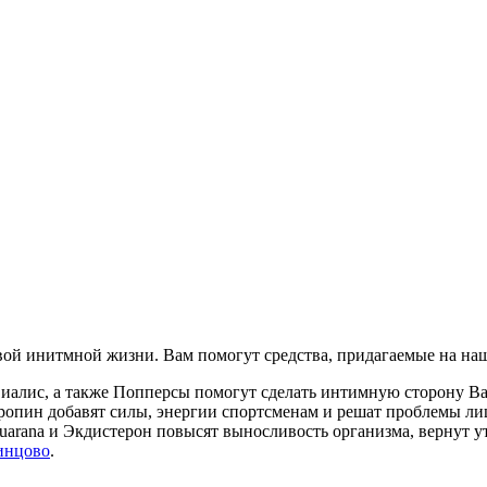
ой инитмной жизни. Вам помогут средства, придагаемые на наш
Сиалис, а также Попперсы помогут сделать интимную сторону 
ропин добавят силы, энергии спортсменам и решат проблемы ли
, Guarana и Экдистерон повысят выносливость организма, вернут
инцово
.