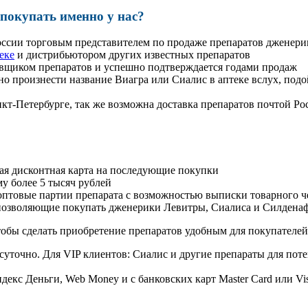
окупать именно у нас?
оссии торговым представителем по продаже препаратов дженер
еке
и дистрибьютором других известных препаратов
авщиком препаратов и успешно подтверждается годами продаж
но произнести название Виагра или Сиалис в аптеке вслух, под
нкт-Петербурге, так же возможна доставка препаратов почтой Ро
ая дисконтная карта на последующие покупки
му более 5 тысяч рублей
овые партии препарата с возможностью выписки товарного ч
 позволяющие покупать дженерики Левитры, Сиалиса и Силдена
обы сделать приобретение препаратов удобным для покупателей
суточно. Для VIP клиентов: Сиалис и другие препараты для поте
екс Деньги, Web Money и с банковских карт Master Card или Vi