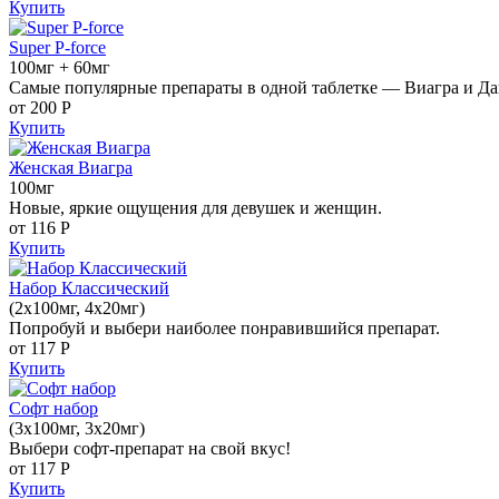
Купить
Super P-force
100мг + 60мг
Самые популярные препараты в одной таблетке — Виагра и Да
от 200
Р
Купить
Женская Виагра
100мг
Новые, яркие ощущения для девушек и женщин.
от 116
Р
Купить
Набор Классический
(2x100мг, 4x20мг)
Попробуй и выбери наиболее понравившийся препарат.
от 117
Р
Купить
Софт набор
(3x100мг, 3x20мг)
Выбери софт-препарат на свой вкус!
от 117
Р
Купить