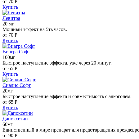
от 70
Р
Купить
Левитра
20 мг
Мощный эффект на 5ть часов.
от 70
Р
Купить
Виагра Софт
100мг
Быстрое наступление эффекта, уже через 20 минут.
от 65
Р
Купить
Сиалис Софт
20мг
Быстрое наступление эффекта и совместимость с алкоголем.
от 65
Р
Купить
Дапоксетин
60мг
Единственный в мире препарат для предотвращения преждевр
от 90
Р