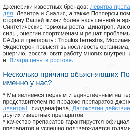
Дженерики известных брендов:
Левитра препа
для
, Левитра и Сиалис, а также Попперсы по
сторону Вашей жизни более насыщенной и яр
Синтетические гормоны роста
: Динатроп, Анс
силы, энергии спортсменам и решат проблем
БАДы и препараты:
Tribulus terrestris, Мориа
Экдистерон повысят выносливость организма,
энергию, восстановят работу многих внутренн
и,
Виагра цены в ростове
.
Несколько причино объясняющих По
именно у нас?
* Мы являемся первым и единственным на те
представителем по продаже препаратов дже
левитра1
, силденафила
,
Дапоксетин действи
других известных препаратов
* качество препаратов гарантируется офици
препаратов и успешно подтверждается годам