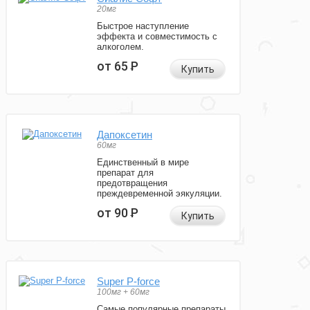
20мг
Быстрое наступление
эффекта и совместимость с
алкоголем.
от 65
Р
Купить
Дапоксетин
60мг
Единственный в мире
препарат для
предотвращения
преждевременной эякуляции.
от 90
Р
Купить
Super P-force
100мг + 60мг
Самые популярные препараты