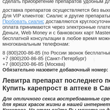
сделать приобретение препаратов удобным д
доставка препаратов осуществляется без вых
Для VIP клиентов: Сиалис и другие препараты
Пробовать сиалис
доставляются круглосуточн
оплата принимаются через электронные плат
Деньги, Web Money и с банковских карт Master
бесплатной консультации в любое время мож
многоканальным телефонам:
8
(800
)200-86-85
(
по России звонок бесплатны
+7
(800
)200-86-85
(
Санкт-Петербург)
+7
(800
)200-86-85
(
Москва)
Обязательно назовите добавочный номер: 
Левитра препарат последнего п
Купить карепрост в аптеке в Са
Для отличного секса востребованные ср
для ярких красок жизни в нашей интернет
Кемерова. На этом сайте Вы можете не до