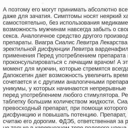
А поэтому его могут принимать абсолютно все т
даже для зачатия. Симптомы носят неяркий х
самостоятельно, без использования медикаме
возможность мужчинам навсегда забыть о сво
секса. Аналогичное средство другого произво
препараты. Виагра Сиалис Левитра Лекарства
эректильной дисфукнции Левитра варденафил
применения Перед употреблением препарата
проконсультироваться с лечащим врачом! А э
момент для мужчин, которые стремятся всегда
Дапоксетин дает возможность увеличить время
сочетается и с другими аналогичными препар
уникумы, у которых начинаются непрерывные 
перед употреблением любого стимулятора. Ре
таблетку большим количеством жидкости. Сиа
превосходный препарат, при помощи которого
дисфункцию и повышать потенцию. Препарат, 
считаю его дорогим. ФДЭ5, ответственная за
не только в кавернозном теле полового члена, 