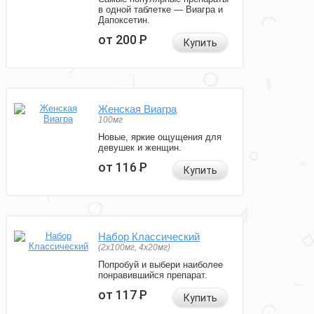
в одной таблетке — Виагра и
Дапоксетин.
от 200
Р
Купить
Женская Виагра
100мг
Новые, яркие ощущения для
девушек и женщин.
от 116
Р
Купить
Набор Классический
(2x100мг, 4x20мг)
Попробуй и выбери наиболее
понравившийся препарат.
от 117
Р
Купить