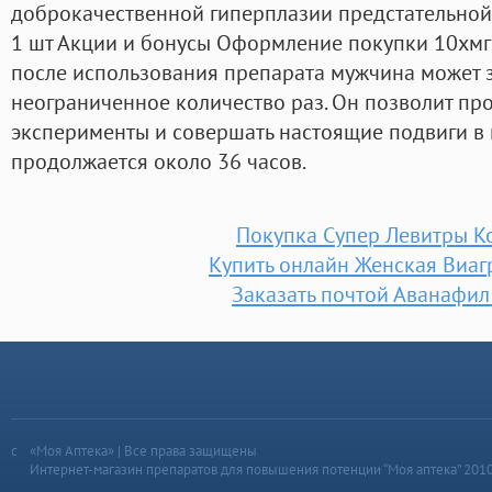
доброкачественной гиперплазии предстательной 
1 шт Акции и бонусы Оформление покупки 10xмг р
после использования препарата мужчина может з
неограниченное количество раз. Он позволит пр
эксперименты и совершать настоящие подвиги в 
продолжается около 36 часов.
Покупка Супер Левитры К
Купить онлайн Женская Виаг
Заказать почтой Аванафи
«Моя Аптека» | Все права защищены
Интернет-магазин препаратов для повышения потенции “Моя аптека” 201