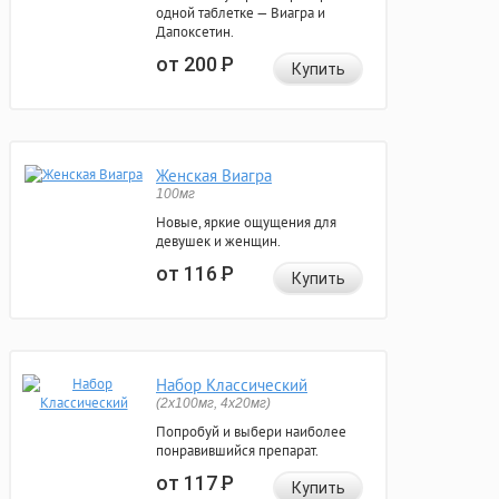
одной таблетке — Виагра и
Дапоксетин.
от 200
Р
Купить
Женская Виагра
100мг
Новые, яркие ощущения для
девушек и женщин.
от 116
Р
Купить
Набор Классический
(2x100мг, 4x20мг)
Попробуй и выбери наиболее
понравившийся препарат.
от 117
Р
Купить