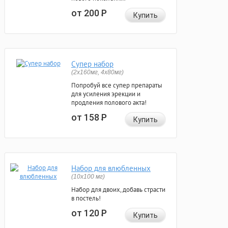
от 200
Р
Купить
Супер набор
(2х160мг, 4х80мг)
Попробуй все супер препараты
для усиления эрекции и
продления полового акта!
от 158
Р
Купить
Набор для влюбленных
(10х100 мг)
Набор для двоих, добавь страсти
в постель!
от 120
Р
Купить