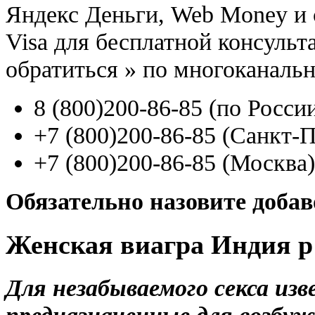
Яндекс Деньги, Web Money и с
Visa для бесплатной консуль
обратиться
»
по многоканаль
8
(800
)200-86-85
(
по Росси
+7
(800
)200-86-85
(
Санкт-П
+7
(800
)200-86-85
(
Москва)
Обязательно назовите доба
Женская виагра Индия p
Для незабываемого секса из
предназначенные для возбу