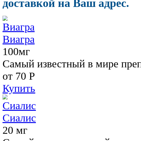
доставкой на Ваш адрес.
Виагра
100мг
Самый известный в мире пре
от 70
Р
Купить
Сиалис
20 мг