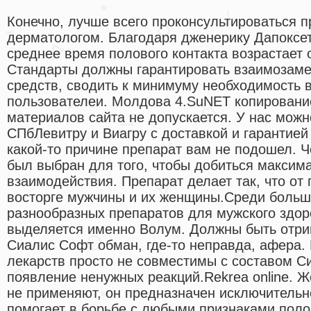
Конечно, лучше всего проконсультироваться 
дерматологом. Благодаря дженерику Дапоксе
среднее время полового контакта возрастает о
Стандарты должны гарантировать взаимозам
средств, сводить к минимуму необходимость 
пользователеи. Молдова 4.SuNET копировани
материалов сайта не допускается. У нас можн
СПбЛевитру и Виагру с доставкой и гарантией
какой-то причине препарат вам не подошел. 
был выбран для того, чтобы добиться максим
взаимодействия. Препарат делает так, что от
восторге мужчины и их женщины.Среди больш
разнообразных препаратов для мужского здор
выделяется именно Волум. Должны быть отри
Сиалис Софт обман, где-то неправда, афера.
лекарств просто не совместимы с составом С
появление ненужных реакций.Rekrea online.
не применяют, он предназначен исключительн
помогает в борьбе с любыми признаками поло