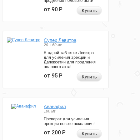
продление полового акта!
от 90
Р
Купить
Супер Левитра
20 + 60 мг
В одной таблетке Левитра
для усиления эрекции и
Дапоксетин для продления
полового акта!
от 95
Р
Купить
Аванафил
100 мг
Препарат для усиления
эрекции нового поколения!
от 200
Р
Купить