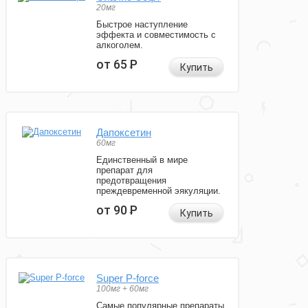
20мг
Быстрое наступление
эффекта и совместимость с
алкоголем.
от 65
Р
Купить
Дапоксетин
60мг
Единственный в мире
препарат для
предотвращения
преждевременной эякуляции.
от 90
Р
Купить
Super P-force
100мг + 60мг
Самые популярные препараты