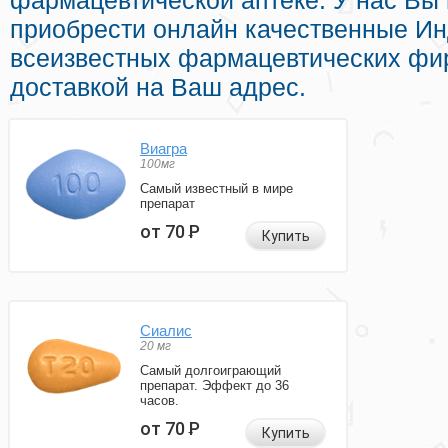
фармацевтической аптеке. У нас Вы
приобрести онлайн качественные И
всеизвестных фармацевтических фир
доставкой на Ваш адрес.
Виагра
100мг
Самый известный в мире
препарат
от 70
Р
Купить
Сиалис
20 мг
Самый долгоиграющий
препарат. Эффект до 36
часов.
от 70
Р
Купить