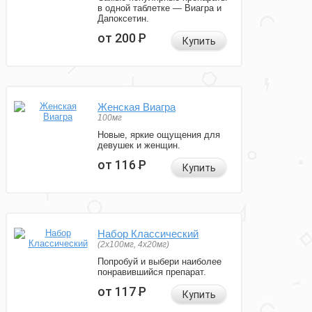
в одной таблетке — Виагра и
Дапоксетин.
от 200
Р
Купить
Женская Виагра
100мг
Новые, яркие ощущения для
девушек и женщин.
от 116
Р
Купить
Набор Классический
(2x100мг, 4x20мг)
Попробуй и выбери наиболее
понравившийся препарат.
от 117
Р
Купить