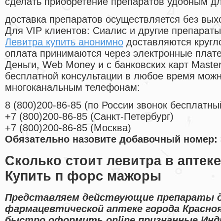
сделать приобретение препаратов удобным д
доставка препаратов осуществляется без вых
Для VIP клиентов: Сиалис и другие препараты
Левитра купить анонимно
доставляются кругл
оплата принимаются через электронные плат
Деньги, Web Money и с банковских карт Master
бесплатной консультации в любое время мож
многоканальным телефонам:
8
(800
)200-86-85
(
по России звонок бесплатны
+7
(800
)200-86-85
(
Санкт-Петербург)
+7
(800
)200-86-85
(
Москва)
Обязательно назовите добавочный номер: 
Сколько стоит левитра в аптеке
Купить п форс мажоры
Представляем действующие препараты д
фармацевтической аптеке города Красно
быстро оформить online признанные Инд