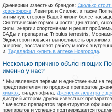
Дженерики известных брендов:
Сколько стоит
красноярске
, Левитра и Сиалис, а также Попп
интимную сторону Вашей жизни более насыще
Синтетические гормоны роста
: Динатроп, Анс
силы, энергии спортсменам и решат проблем
БАДы и препараты:
Tribulus terrestris, Мориа
Экдистерон повысят выносливость организма,
энергию, восстановят работу многих внутренн
и,
Тадалафил купить в аптеке Новгорода
.
Несколько причино объясняющих По
именно у нас?
* Мы являемся первым и единственным на те
представителем по продаже препаратов дже
химках
, силденафила
,
Дженерик левитра с до
дистрибьютором других известных препарато
* качество препаратов гарантируется офици
препаратов и успешно подтверждается годам