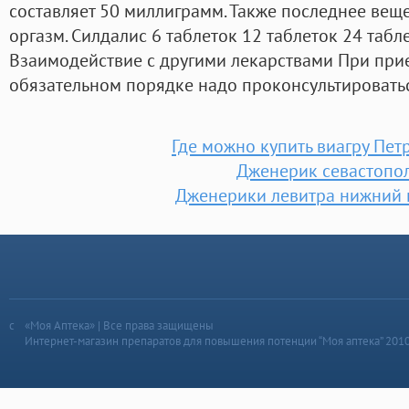
составляет 50 миллиграмм. Также последнее веще
оргазм. Силдалис 6 таблеток 12 таблеток 24 табле
Взаимодействие с другими лекарствами При прие
обязательном порядке надо проконсультироватьс
Где можно купить виагру Пет
Дженерик севастопо
Дженерики левитра нижний 
«Моя Аптека» | Все права защищены
Интернет-магазин препаратов для повышения потенции “Моя аптека” 201