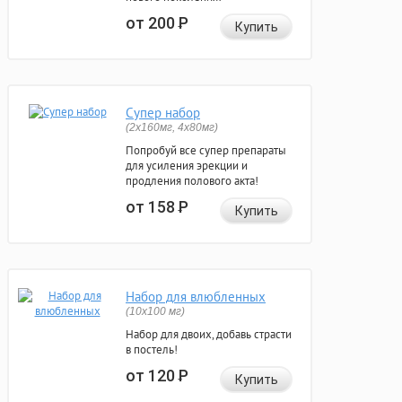
от 200
Р
Купить
Супер набор
(2х160мг, 4х80мг)
Попробуй все супер препараты
для усиления эрекции и
продления полового акта!
от 158
Р
Купить
Набор для влюбленных
(10х100 мг)
Набор для двоих, добавь страсти
в постель!
от 120
Р
Купить