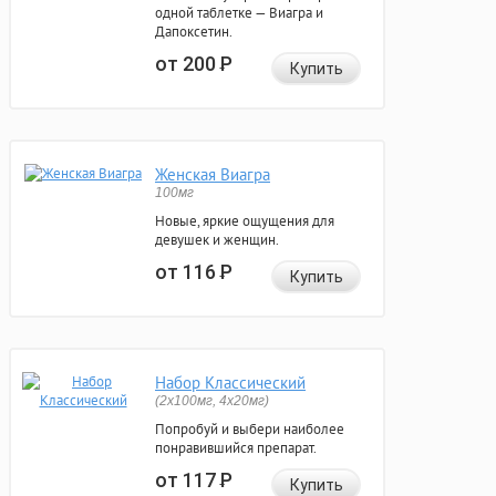
одной таблетке — Виагра и
Дапоксетин.
от 200
Р
Купить
Женская Виагра
100мг
Новые, яркие ощущения для
девушек и женщин.
от 116
Р
Купить
Набор Классический
(2x100мг, 4x20мг)
Попробуй и выбери наиболее
понравившийся препарат.
от 117
Р
Купить