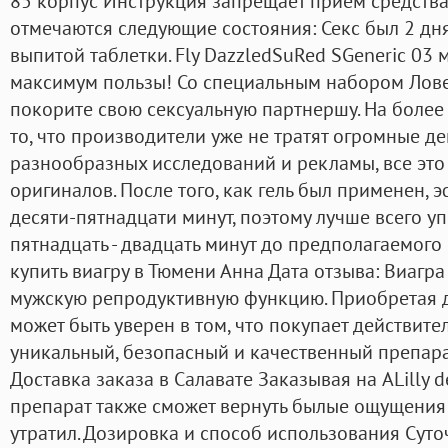
85 корпус Инструкция запрещает прием средства
отмечаются следующие состояния: Секс был 2 дня
выпитой таблетки. Fly DazzledSuRed SGeneric 0
максимум пользы! Со специальным набором Лове
покорите свою сексуальную партнершу. На более 
то, что производители уже не тратят огромные д
разнообразных исследований и рекламы, все это
оригиналов. После того, как гель был применен, 
десяти-пятнадцати минут, поэтому лучше всего уп
пятнадцать - двадцать минут до предполагаемого 
купить виагру в Тюмени Анна Дата отзыва: Виагра
мужскую репродуктивную функцию. Приобретая д
может быть уверен в том, что покупает действите
уникальный, безопасный и качественный препарат,
Доставка заказа в Салавате Заказывая на ALilly d
препарат также сможет вернуть былые ощущения в
утратил. Дозировка и способ использования Сут